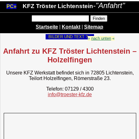
-"Anfahrt"
KFZ Tröster Lichtenstein
PC»
Startseite
|
Kontakt
|
Sitemap
BILDER UND TEXT ? »
»
nach unten
«
Anfahrt zu KFZ Tröster Lichtenstein –
Holzelfingen
Unsere KFZ Werkstatt befindet sich in 72805 Lichtenstein,
Teilort Holzelfingen, Römerstraße 23.
Telefon: 07129 / 4300
info@troester-kfz.de